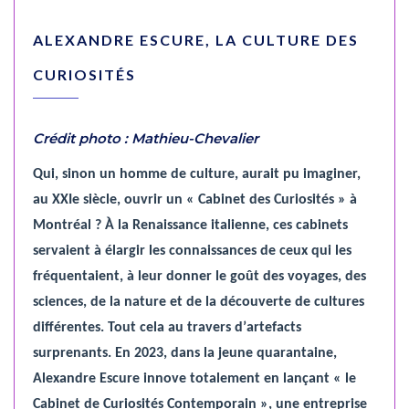
ALEXANDRE ESCURE, LA CULTURE DES
CURIOSITÉS
Crédit photo : Mathieu-Chevalier
Qui, sinon un homme de culture, aurait pu imaginer,
au XXIe
si
è
cle, ouvrir un « Cabinet des C
uriosit
é
s
» à
Montr
é
al
?
À la Renaissance italienne, ces cabinets
servaient à élargir les connaissances de ceux qui les
fréquentaient,
à
leur donner le goût des voyages, des
sciences, de la nature et
de
la
d
écouverte de cultures
différentes. Tout cela au travers d
’
artefacts
surprenants. En 2023, dans la jeune quarantaine,
Alexandre Escure innove totalement en lan
ç
ant «
le
Cabinet de C
uriosit
é
s
Contemporain
»
, une entreprise