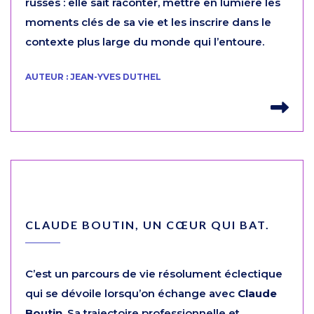
russes : elle sait raconter, mettre en lumière les
moments clés de sa vie et les inscrire dans le
contexte plus large du monde qui l’entoure.
AUTEUR : JEAN-YVES DUTHEL
Lir
CLAUDE BOUTIN, UN CŒUR QUI BAT.
C’est un parcours de vie résolument éclectique
qui se dévoile lorsqu’on échange avec
Claude
Boutin
. Sa trajectoire professionnelle et