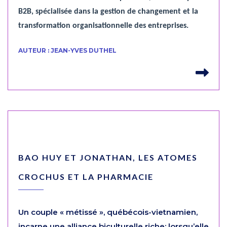
B2B, spécialisée dans la gestion de changement et la
transformation organisationnelle des entreprises.
AUTEUR : JEAN-YVES DUTHEL
Lir
BAO HUY ET JONATHAN, LES ATOMES
CROCHUS ET LA PHARMACIE
Un couple « métissé », québécois-vietnamien,
incarne une alliance biculturelle riche; lorsqu’elle