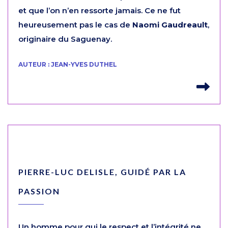
et que l’on n’en ressorte jamais. Ce ne fut
heureusement pas le cas de
Naomi Gaudreault
,
originaire du Saguenay.
AUTEUR : JEAN-YVES DUTHEL
Lir
PIERRE-LUC DELISLE, GUIDÉ PAR LA
PASSION
Un homme pour qui le respect et l’intégrité ne