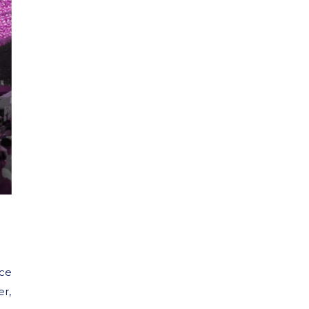
ce
r,