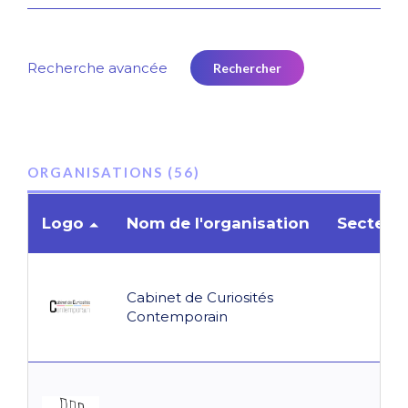
Recherche avancée
ORGANISATIONS (56)
Logo
Nom de l'organisation
Secteur 
Cabinet de Curiosités
Contemporain