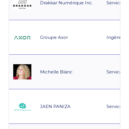
Drakkar Numérique Inc.
Service co
Groupe Axor
Ingénierie
Michelle Blanc
Service co
JAEN PANIZA
Service co