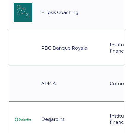
Ellipsis Coaching
Institution
RBC Banque Royale
financière
APICA
Communa
Institution
Desjardins
financière