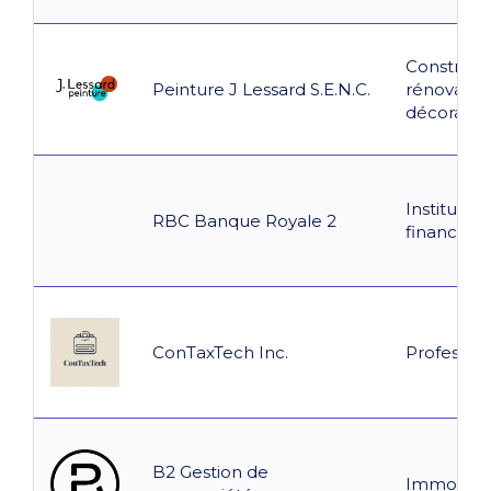
Constructi
Peinture J Lessard S.E.N.C.
rénovation
décoratio
Institution
RBC Banque Royale 2
financière
ConTaxTech Inc.
Professio
B2 Gestion de
Immobilie