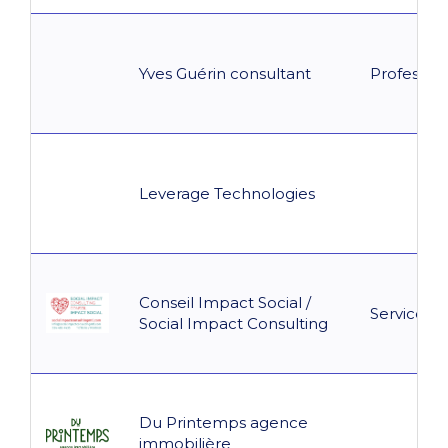
Yves Guérin consultant
Professio
Leverage Technologies
Conseil Impact Social /
Service co
Social Impact Consulting
Du Printemps agence
immobilière