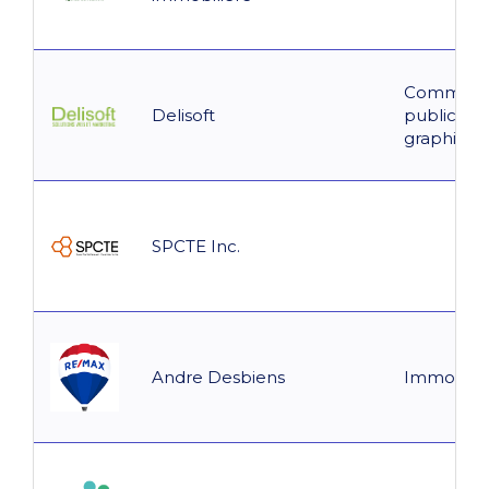
Communic
Delisoft
publicité,
graphisme,
SPCTE Inc.
Andre Desbiens
Immobilie