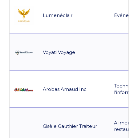
Lumenéclair
Événemen
Voyati Voyage
Technolog
Arobas Arnaud Inc.
l'informat
Alimentat
Gisèle Gauthier Traiteur
restaurati