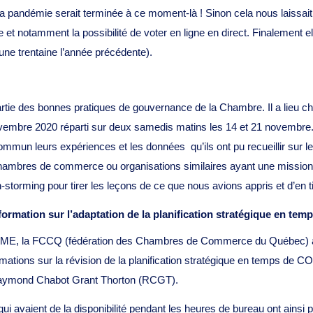
a pandémie serait terminée à ce moment-là ! Sinon cela nous laissait 
 et notamment la possibilité de voter en ligne en direct. Finalement el
une trentaine l’année précédente).
 partie des bonnes pratiques de gouvernance de la Chambre. Il a lieu
novembre 2020 réparti sur deux samedis matins les 14 et 21 novembre
ommun leurs expériences et les données qu’ils ont pu recueillir sur 
chambres de commerce ou organisations similaires ayant une mission
-storming pour tirer les leçons de ce que nous avions appris et d’en t
/formation sur l’adaptation de la planification stratégique en te
ME, la FCCQ (fédération des Chambres de Commerce du Québec) a 
formations sur la révision de la planification stratégique en temps 
Raymond Chabot Grant Thorton (RCGT).
ui avaient de la disponibilité pendant les heures de bureau ont ainsi p