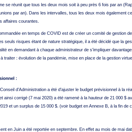
 ne se réunit que tous les deux mois soit à peu près 6 fois par an (
nions par an). Dans les intervalles, tous les deux mois également ce 
 affaires courantes.
commandée en temps de COVID est de créer un comité de gestion de 
es seuls risques étant de nature stratégique, il a été décidé que la ge
ialité en demandant à chaque administrateur de s’impliquer davantag
 à traiter : évolution de la pandémie, mise en place de la gestion virt
sionnel :
Conseil d’Administration a été d’ajuster le budget prévisionnel à la ré
et ainsi corrigé (7 mai 2020) a été ramené à la hauteur de 21 000 $ a
2019 et un surplus de 15 000 $. (voir budget en Annexe B, à la fin de
nt en Juin a été reportée en septembre. En effet au mois de mai date à l