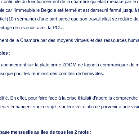
a continuité du fonctionnement de la chambre qui était menacé par le 
e car l’immeuble le Belgo a été fermé et est demeuré fermé jusqu’à fi
tiel (10h semaine) d’une part parce que son travail allait se réduire d
 davantage de revenus avec la PCU.
nnement de la Chambre par des moyens virtuels et des ressources hum
les :
un abonnement sur la plateforme ZOOM de façon à communiquer de mani
nsi que pour les réunions des comités de bénévoles.
ifié. En effet, pour faire face à la crise il fallait d’abord la compren
teurs échangent sur ce sujet, sur leur vécu afin de parvenir à une v
ase mensuelle au lieu de tous les 2 mois :