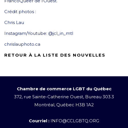
FrancoQueer de l'Ouest.
Crédit photos :
Chris Lau
Instagram/Youtube: @jcl_in_mtl
chrislauphoto.ca
RETOUR À LA LISTE DES NOUVELLES
Chambre de commerce LGBT du Québec
372, rue Sainte-Catherine Ouest, Bureau 303.3
Montréal, Québec H3B 1A2
Courriel :
INFO@CCLGBTQ.ORG